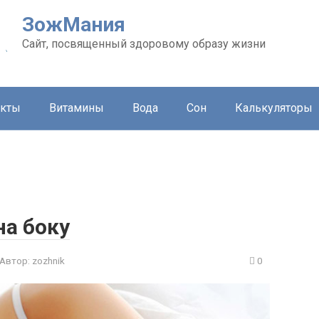
ЗожМания
Сайт, посвященный здоровому образу жизни
укты
Витамины
Вода
Сон
Калькуляторы
на боку
Автор:
zozhnik
0