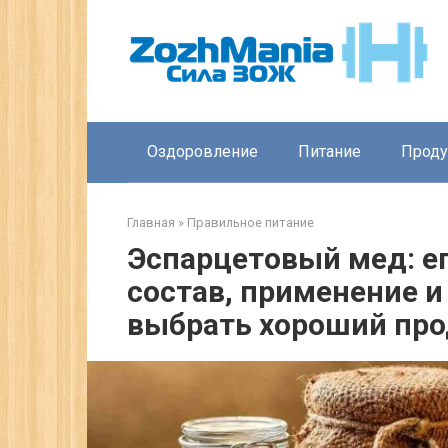
Перейти
к
контенту
Оздоровление
Питание
Прод
Главная
»
Правильное питание
Эспарцетовый мед: ег
состав, применение и
выбрать хороший про