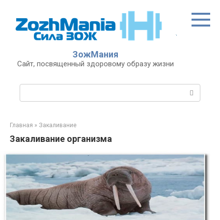
Перейти
к
контенту
ЗожМания
Сайт, посвященный здоровому образу жизни
Поиск:
Главная
»
Закаливание
Закаливание организма