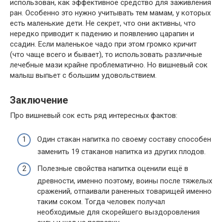
использован, как
эффективное
средство для заживления
ран.
Особенно
это
нужно учитывать
тем мамам, у которых
есть
маленькие дети.
Не секрет
, что
они
активны
, что
нередко
приводит к падению и появлению царапин и
ссадин. Если маленькое
чадо
при этом громко кричит
(что чаще
всего
и
бывает
), то использовать
различные
лечебные мази крайне проблематично. Но вишневый сок
малыш выпьет с большим удовольствием.
Заключение
Про
вишневый сок
есть
ряд
интересных
фактов:
Один стакан напитка по
своему
составу способен
заменить 19 стаканов напитка из других плодов.
Полезные свойства напитка оценили ещё в
древности,
именно
поэтому, воины после тяжелых
сражений, отпаивали раненных товарищей
именно
таким соком. Тогда человек получал
необходимые для скорейшего выздоровления