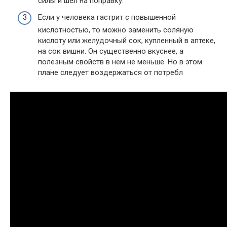
силы и шел на поправку.
Если у человека гастрит с повышенной
кислотностью, то
можно заменить
соляную
кислоту или желудочный сок, купленный в аптеке,
на сок вишни.
Он
существенно
вкуснее
, а
полезным свойств в
нем
не меньше. Но в этом
плане
следует воздержаться
от
потребл