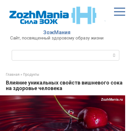
Перейти
к
контенту
ЗожМания
Сайт, посвященный здоровому образу жизни
Поиск:
Главная
»
Продукты
Влияние уникальных свойств вишневого сока
на здоровье человека