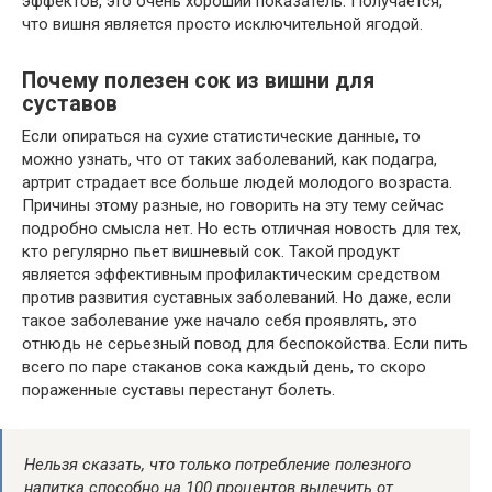
эффектов, это
очень
хороший
показатель. Получается,
что вишня
является
просто исключительной ягодой.
Почему полезен сок из вишни для
суставов
Если опираться на сухие статистические
данные
, то
можно узнать
, что
от
таких заболеваний, как
подагра,
артрит страдает
все
больше людей молодого возраста.
Причины этому
разные
, но говорить на эту тему
сейчас
подробно смысла нет. Но
есть
отличная
новость для тех,
кто регулярно пьет вишневый сок. Такой продукт
является
эффективным
профилактическим средством
против развития суставных заболеваний. Но даже, если
такое заболевание уже начало себя проявлять, это
отнюдь не серьезный повод для беспокойства. Если пить
всего
по паре стаканов сока каждый день, то скоро
пораженные суставы перестанут болеть.
Нельзя сказать, что только потребление полезного
напитка способно на 100 процентов вылечить
от