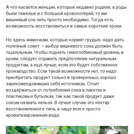
А что касается женщин, которые недавно родили, а роды
были
тяжелые и с
большой
кровопотерей, то
им
вишневый сок пить просто
необходимо
. Тогда
есть
возможность
восстановиться в
самые
короткие сроки.
Но здесь мамочкам, которые кормят грудью,
надо дать
полезный совет — выбор вишневого сока
должен быть
тщательным. Чтобы поднять гемоглобиновый уровень в
крови,
следует отдавать
предпочтение натуральным
продуктам, а ещё лучше, если это будет собственное
производство
. Если такой
возможности
нет, то
надо
приобретать
продукт только в проверенных,
хорошо
зарекомендовавших себя источниках. Стоит
воздержаться
от
потребления сока в пакетах и
пластиковых бутылках, так как такой продукт даже
соком назвать нельзя. В лучше случае это нектар
восстановленного типа, а чаще
всего
просто
ароматизированная вода.