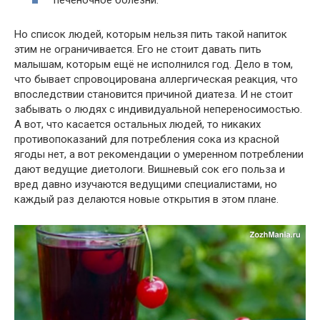
печеночное
болезни
.
Но список людей, которым нельзя пить такой напиток
этим не ограничивается. Е
го
не стоит давать пить
малышам, которым ещё не исполнился год. Дело в том,
что
бывает
спровоцирована аллергическая реакция, что
впоследствии
становится
причиной диатеза. И не стоит
забывать о людях с индивидуальной непереносимостью.
А вот, что касается остальных людей, то никаких
противопоказаний для потребления сока из красной
ягоды нет, а вот рекомендации о умеренном потреблении
дают
ведущие
диетологи
. Вишневый сок
его
польза и
вред давно изучаются
ведущими
специалистами
, но
каждый раз делаются новые открытия в этом плане.