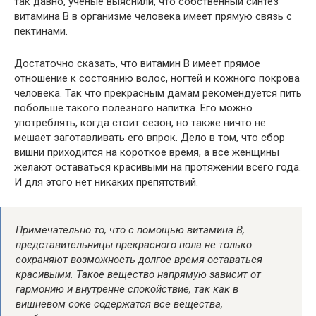
так давно, ученые выяснили, что собственный синтез
витамина
В в
организме человека
имеет
прямую связь с
пектинами.
Достаточно
сказать, что витамин В
имеет
прямое
отношение к состоянию волос, ногтей и кожного покрова
человека. Так что
прекрасным
дамам рекомендуется пить
побольше такого полезного напитка.
Его
можно
употреблять
, когда стоит сезон, но также ничто не
мешает заготавливать
его
впрок. Дело в том, что сбор
вишни приходится на короткое время, а
все
женщины
желают оставаться
красивыми
на протяжении
всего
года.
И для этого нет никаких препятствий.
Примечательно то, что с помощью витамина В,
представительницы
прекрасного
пола
не только
сохраняют
возможность
долгое
время оставаться
красивыми
. Такое вещество напрямую зависит
от
гармонию и внутренне спокойствие, так как в
вишневом соке содержатся
все
вещества,