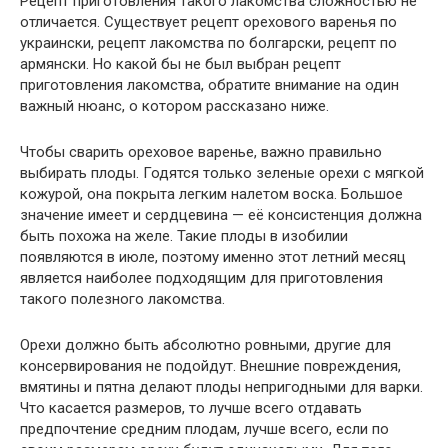
Рецепт приготовления такого лакомства сложностью не
отличается. Существует рецепт орехового варенья по
украински, рецепт лакомства по болгарски, рецепт по
армянски. Но какой бы не
был
выбран рецепт
приготовления лакомства, обратите внимание на один
важный
нюанс, о котором рассказано ниже.
Чтобы
сварить ореховое варенье, важно правильно
выбирать плоды. Годятся только зеленые орехи с мягкой
кожурой,
она
покрыта легким налетом воска.
Большое
значение
имеет
и сердцевина —
её
консистенция
должна
быть
похожа на желе. Такие плоды в изобилии
появляются в июле, поэтому
именно
этот летний месяц
является
наиболее
подходящим для приготовления
такого полезного лакомства.
Орехи
должно быть
абсолютно
ровными, другие для
консервирования не подойдут. Внешние повреждения,
вмятины и пятна делают плоды непригодными для варки.
Что касается размеров, то лучше
всего
отдавать
предпочтение средним плодам, лучше
всего
, если по