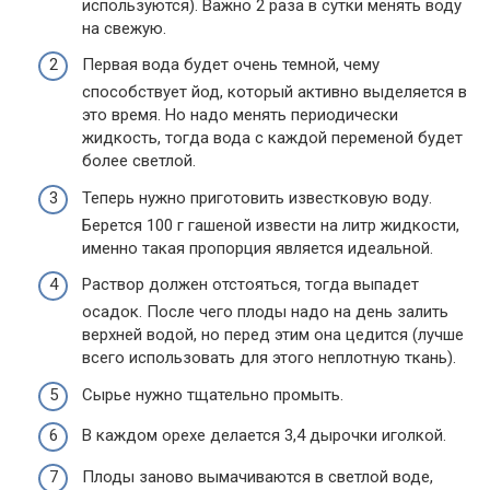
используются). Важно 2 раза в сутки менять воду
на свежую.
Первая вода будет
очень
темной, чему
способствует
йод, который
активно
выделяется в
это время. Но
надо менять
периодически
жидкость, тогда вода с каждой переменой будет
более светлой
.
Теперь
нужно приготовить
известковую воду.
Берется 100 г гашеной извести на литр жидкости,
именно
такая пропорция
является
идеальной
.
Раствор
должен отстояться
, тогда выпадет
осадок. После чего плоды надо на день залить
верхней водой, но перед этим
она
цедится (лучше
всего
использовать для этого неплотную ткань).
Сырье нужно тщательно промыть.
В каждом орехе делается 3,4 дырочки иголкой.
Плоды заново вымачиваются в светлой воде,