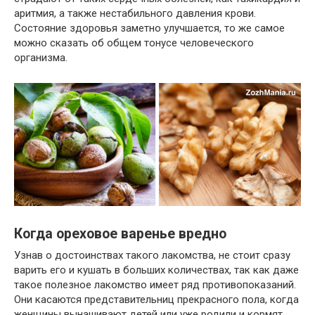
аритмия, а также
нестабильного
давления крови.
Состояние здоровья
заметно
улучшается,
то же самое
можно сказать
об общем тонусе человеческого
организма.
Когда ореховое варенье вредно
Узнав о достоинствах такого лакомства, не стоит сразу
варить
его
и кушать в больших количествах, так как даже
такое полезное лакомство
имеет
ряд противопоказаний.
Они
касаются представительниц
прекрасного
пола, когда
женщины вынашивают детей или уже родили и кормят