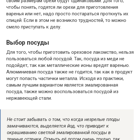
своим
размерам орехи будут одинаковыми.
Для того,
чтобы
понять, годятся ли орехи для приготовления
варенья или нет, надо просто постараться проткнуть
их
спицей. Если в этом не возникло трудностей, то можно
смело приступать к делу.
Выбор посуды
Для того, чтобы
приготовить ореховое лакомство, нельзя
пользоваться
любой
посудой. Так, посуда из меди не
подойдет, так как металлические ионы вредят варенью.
Алюминиевая посуда также не годится, так как в продукт
могут попасть
частички металла. Исходя из практики,
самым
лучшим
вариантом
является
эмалированная
посуда, также
можно воспользоваться
посудой из
нержавеющей стали.
Не стоит забывать о том, что когда незрелые плоды
замачиваются, выделяется йод, что приводит к
окрашиванию светлой эмалированной посуды в
темные оттенки. Отмыть
её
потом
очень
трудно, так