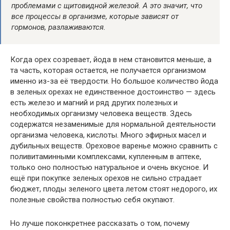
проблемами с щитовидной железой. А это значит, что
все
процессы в организме, которые зависят
от
гормонов, разлаживаются.
Когда орех созревает, йода в
нем
становится меньше, а
та часть, которая остается, не получается организмом
именно
из-за
её
твердости. Но
большое
количество йода
в зеленых орехах не единственное достоинство — здесь
есть
железо и магний и ряд других полезных
и
необходимых организму человека веществ. Здесь
содержатся незаменимые для нормальной
деятельности
организма человека, кислоты. Много эфирных масел и
дубильных веществ. Ореховое варенье
можно сравнить
с
поливитаминными комплексами, купленным в аптеке,
только
оно
полностью
натуральное и
очень
вкусное
. И
ещё при покупке зеленых орехов не сильно страдает
бюджет, плоды зеленого цвета летом стоят недорого,
их
полезные свойства
полностью
себя окупают.
Но лучше поконкретнее рассказать о том, почему