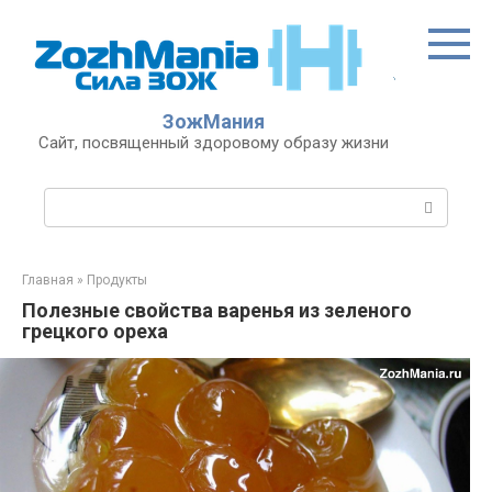
Перейти
к
контенту
ЗожМания
Сайт, посвященный здоровому образу жизни
Поиск:
Главная
»
Продукты
Полезные свойства варенья из зеленого
грецкого ореха