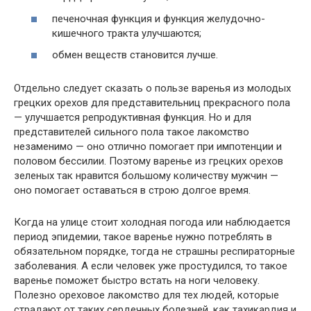
печеночная функция и функция желудочно-
кишечного тракта улучшаются;
обмен веществ становится лучше.
Отдельно
следует сказать
о пользе варенья из молодых
грецких орехов для представительниц
прекрасного
пола
— улучшается репродуктивная функция. Но и для
представителей сильного пола такое лакомство
незаменимо —
оно
отлично
помогает при импотенции и
половом бессилии. Поэтому варенье из грецких орехов
зеленых так нравится
большому
количеству мужчин —
оно
помогает оставаться в строю
долгое
время.
Когда на улице стоит холодная погода или
наблюдается
период эпидемии, такое варенье
нужно потреблять
в
обязательном порядке, тогда не страшны респираторные
заболевания
. А если человек уже простудился, то такое
варенье поможет быстро встать на ноги человеку.
Полезно ореховое лакомство для тех людей, которые
страдают
от
таких сердечных болезней, как
тахикардия и