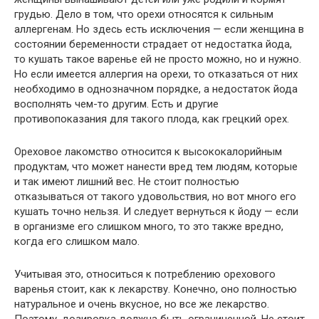
грудью. Дело в том, что орехи относятся к сильным
аллергенам. Но здесь
есть
исключения — если женщина в
состоянии беременности страдает
от
недостатка йода,
то кушать такое варенье
ей
не просто можно
, но и
нужно.
Но если
имеется
аллергия на орехи, то отказаться
от
них
необходимо
в однозначном порядке, а недостаток йода
восполнять
чем-то
другим.
Есть
и другие
противопоказания для
такого плода, как
грецкий орех.
Ореховое лакомство относится к высококалорийным
продуктам, что
может нанести
вред тем людям, которые
и так
имеют
лишний вес. Не стоит
полностью
отказываться
от
такого удовольствия, но вот много
его
кушать
точно
нельзя. И
следует вернуться
к йоду — если
в организме
его
слишком много, то это также вредно,
когда
его
слишком мало.
Учитывая это, относиться к потреблению орехового
варенья стоит, как к лекарству. Конечно,
оно
полностью
натуральное и
очень
вкусное
, но
все
же лекарство.
Поэтому, дозировка
должна быть
ограниченной
. Не стоит