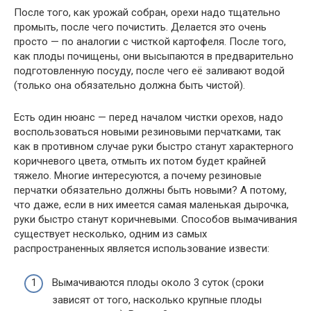
После того, как урожай собран, орехи надо тщательно
промыть, после чего почистить. Делается это
очень
просто — по
аналогии
с чисткой картофеля. После того,
как плоды почищены,
они
высыпаются в предварительно
подготовленную посуду, после чего
её
заливают водой
(только
она
обязательно
должна быть
чистой).
Есть
один нюанс — перед началом чистки орехов,
надо
воспользоваться
новыми резиновыми перчатками, так
как в противном случае руки быстро станут характерного
коричневого цвета, отмыть
их
потом будет
крайней
тяжело.
Многие интересуются
, а почему резиновые
перчатки
обязательно
должны быть
новыми?
А потому,
что даже, если в них
имеется
самая
маленькая дырочка,
руки быстро станут коричневыми. Способов вымачивания
существует
несколько
,
одним из самых
распространенных
является
использование извести:
Вымачиваются плоды
около
3 суток (сроки
зависят
от
того, насколько
крупные
плоды