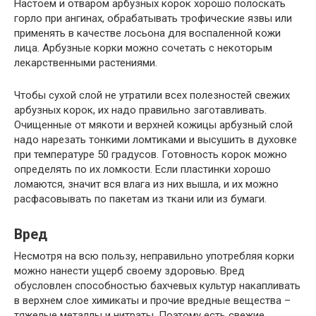
Настоем и отваром арбузных корок хорошо полоскать
горло при ангинах, обрабатывать трофические язвы или
применять в качестве лосьона для воспаленной кожи
лица. Арбузные корки можно сочетать с некоторым
лекарственными растениями.
Чтобы сухой слой не утратили всех полезностей свежих
арбузных корок, их надо правильно заготавливать.
Очищенные от мякоти и верхней кожицы арбузный слой
надо нарезать тонкими ломтиками и высушить в духовке
при температуре 50 градусов. Готовность корок можно
определять по их ломкости. Если пластинки хорошо
ломаются, значит вся влага из них вышла, и их можно
расфасовывать по пакетам из ткани или из бумаги.
Вред
Несмотря на всю пользу, неправильно употребляя корки
можно нанести ущерб своему здоровью. Вред
обусловлен способностью бахчевых культур накапливать
в верхнем слое химикаты и прочие вредные вещества –
тяжелые металлы и нитраты. Поэтому есть свежие