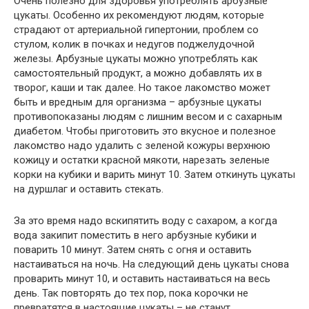
Очень полезно для здоровья употреблять арбузные
цукаты. Особенно их рекомендуют людям, которые
страдают от артериальной гипертонии, проблем со
стулом, колик в почках и недугов поджелудочной
железы. Арбузные цукаты можно употреблять как
самостоятельный продукт, а можно добавлять их в
творог, каши и так далее. Но такое лакомство может
быть и вредным для организма – арбузные цукаты
противопоказаны людям с лишним весом и с сахарным
диабетом. Чтобы приготовить это вкусное и полезное
лакомство надо удалить с зеленой кожуры верхнюю
кожицу и остатки красной мякоти, нарезать зеленые
корки на кубики и варить минут 10. Затем откинуть цукаты
на дуршлаг и оставить стекать.
За это время надо вскипятить воду с сахаром, а когда
вода закипит поместить в него арбузные кубики и
поварить 10 минут. Затем снять с огня и оставить
настаиваться на ночь. На следующий день цукаты снова
проварить минут 10, и оставить настаиваться на весь
день. Так повторять до тех пор, пока корочки не
превратятся в настоящие цукаты – не станут