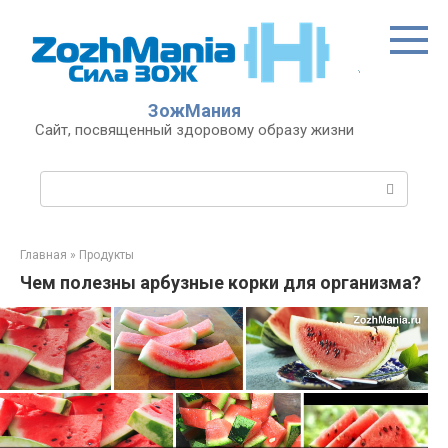
Перейти
к
контенту
ЗожМания
Сайт, посвященный здоровому образу жизни
Поиск:
Главная
»
Продукты
Чем полезны арбузные корки для организма?