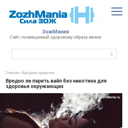
Перейти
к
контенту
ЗожМания
Сайт, посвященный здоровому образу жизни
Поиск:
Главная
»
Вредные привычки
Вредно ли парить вайп без никотина для
здоровья окружающих