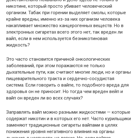
никотине, который просто убивает человеческий
организм. Табак при горении выделяет смолы, которые
крайне вредны, именно из-за них организм человека
накапливает множество канцерогенных веществ. Но в
электронных сигаретах всего этого нет, так вреден ли
вайп, если в нем используется безникотиновая
жидкость?
Это часто становится причиной онкологических
заболеваний, при этом поражаются не только
дыхательные пути, как считают многие люди, но и органы
пищеварительного тракта и сердечно-сосудистая
система. Если говорить о вайпе, то подобного вреда для
здоровья он не приносит. Но тогда чем вреден вейп и
вайп он вреден ли во всех случаях?
Заправлять вайп можно разными жидкостями — которые
содержат никотин и в которых его нет. Часто курильщики
заменяют традиционные сигареты вайпами в целях
понижения уровня негативного влияния на органы
дыхания, в частности, на легкие. Но, если вайпер