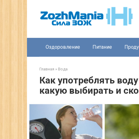
Перейти
к
контенту
Оздоровление
Питание
Прод
Главная
»
Вода
Как употреблять воду
какую выбирать и ско