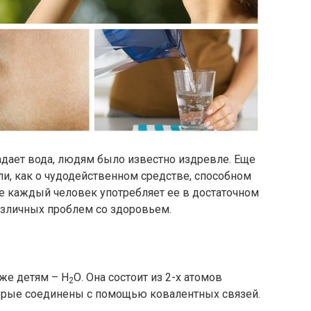
адает вода, людям было известно издревле. Еще
ли, как о чудодейственном средстве, способном
не каждый человек употребляет ее в достаточном
азличных проблем со здоровьем.
же детям – Н
О. Она состоит из 2-х атомов
2
оторые соединены с помощью ковалентных связей.