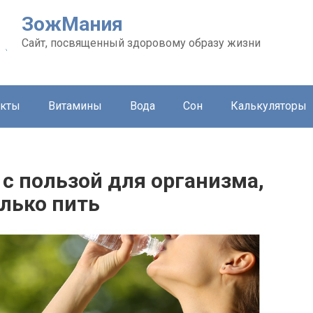
ЗожМания
Сайт, посвященный здоровому образу жизни
укты
Витамины
Вода
Сон
Калькуляторы
 с пользой для организма,
лько пить