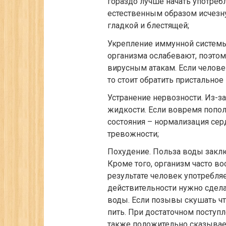
гораздо лучше начать употреб
естественным образом исчезн
гладкой и блестящей;
Укрепление иммунной системы
организма ослабевают, поэто
вирусным атакам. Если челове
то стоит обратить пристальное
Устранение нервозности. Из-з
жидкости. Если вовремя пополн
состояния – нормализация сер
тревожности;
Похудение. Польза воды заключ
Кроме того, организм часто во
результате человек употребля
действительности нужно сделат
воды. Если позывы скушать что
пить. При достаточном поступ
также положительно сказывает