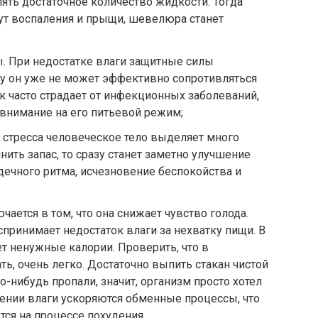
лять достаточное количество жидкости. Тогда
ут воспаления и прыщи, шевелюра станет
. При недостатке влаги защитные силы
му он уже не может эффективно сопротивляться
к часто страдает от инфекционных заболеваний,
 внимание на его питьевой режим;
а стресса человеческое тело выделяет много
ить запас, то сразу станет заметно улучшение
дечного ритма, исчезновение беспокойства и
ается в том, что она снижает чувство голода.
спринимает недостаток влаги за нехватку пищи. В
ет ненужные калории. Проверить, что в
ь, очень легко. Достаточно выпить стакан чистой
-нибудь пропали, значит, организм просто хотел
лении влаги ускоряются обменные процессы, что
ся на процессе похудения.