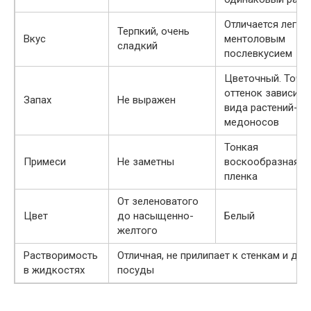
Отличается легки
Терпкий, очень
Вкус
ментоловым
сладкий
послевкусием
Цветочный. Точн
оттенок зависит 
Запах
Не выражен
вида растений-
медоносов
Тонкая
Примеси
Не заметны
воскообразная
пленка
От зеленоватого
Цвет
до насыщенно-
Белый
желтого
Растворимость
Отличная, не прилипает к стенкам и дну
в жидкостях
посуды