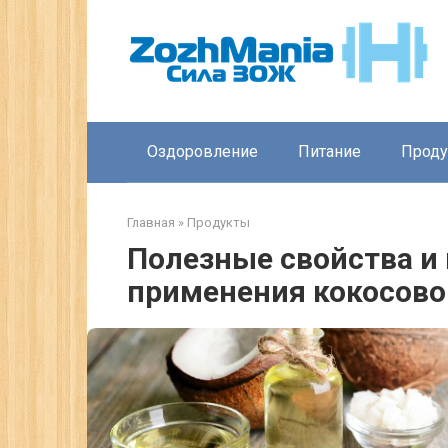
Перейти
к
контенту
Оздоровление
Питание
Прод
Главная
»
Продукты
Полезные свойства и
применения кокосово