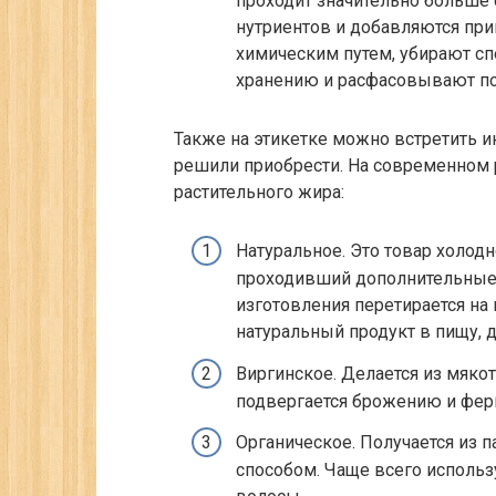
проходит значительно больше с
нутриентов и добавляются пр
химическим путем, убирают сп
хранению и расфасовывают по
Также на этикетке можно встретить 
решили приобрести. На современном 
растительного жира:
Натуральное. Это товар холод
проходивший дополнительные с
изготовления перетирается на
натуральный продукт в пищу, д
Виргинское. Делается из мяко
подвергается брожению и фер
Органическое. Получается из
способом. Чаще всего использу