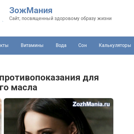
ЗожМания
Сайт, посвященный здоровому образу жизни
укты
Витамины
Вода
Сон
Калькуляторы
 противопоказания для
го масла