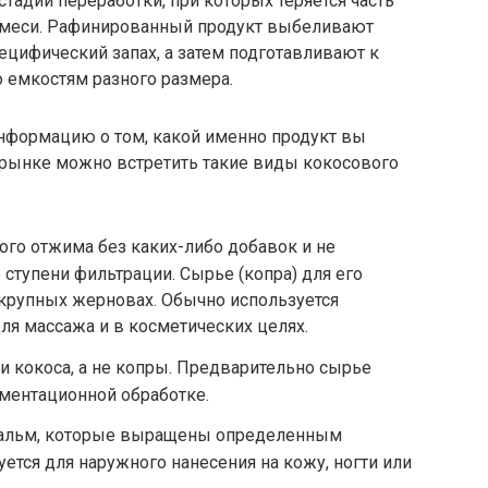
тадий переработки, при которых теряется часть
имеси. Рафинированный продукт выбеливают
ецифический запах, а затем подготавливают к
 емкостям разного размера.
информацию о том, какой именно продукт вы
рынке можно встретить такие виды кокосового
ного отжима без каких-либо добавок и не
тупени фильтрации. Сырье (копра) для его
 крупных жерновах. Обычно используется
ля массажа и в косметических целях.
ти кокоса, а не копры. Предварительно сырье
ментационной обработке.
 пальм, которые выращены определенным
ется для наружного нанесения на кожу, ногти или