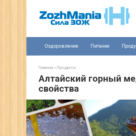
Перейти
к
контенту
Оздоровление
Питание
Прод
Главная
»
Продукты
Алтайский горный ме
свойства