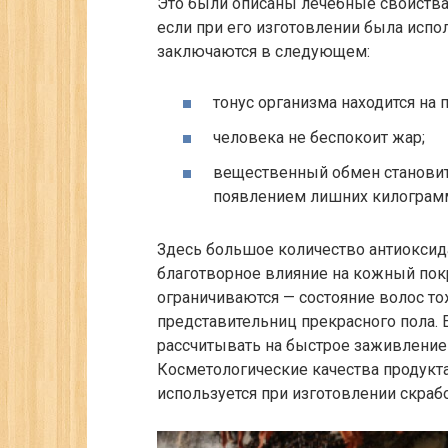
Это были описаны лечебные свойства 
если при его изготовлении была испол
заключаются в следующем:
тонус организма находится на
человека не беспокоит жар;
вещественный обмен становитс
появлением лишних килограм
Здесь большое количество антиоксид
благотворное влияние на кожный покр
ограничиваются — состояние волос то
представительниц прекрасного пола. 
рассчитывать на быстрое заживление
Косметологические качества продукт
используется при изготовлении скрабо