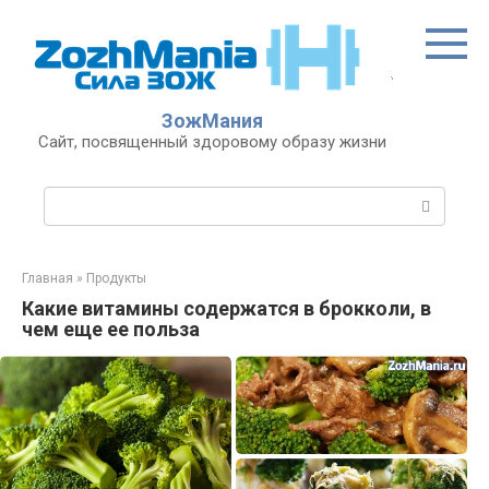
Перейти
к
контенту
ЗожМания
Сайт, посвященный здоровому образу жизни
Поиск:
Главная
»
Продукты
Какие витамины содержатся в брокколи, в
чем еще ее польза