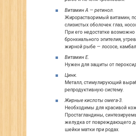
Витамин А — ретинол.
Жирорастворимый витамин, п
слизистых оболочек глаз, носо
При его недостатке возможно
бронхиального эпителия, угре
жирной рыбе — лососе, камбал
Витамин Е.
Нужен для защиты от пероксид
Цинк.
Металл, стимулирующий выраб
репродуктивную систему.
Жирные кислоты омега-3.
Необходимы для красивой кожи
Простагландины, синтезируемы
желудка от повреждающего де
шейки матки при родах.