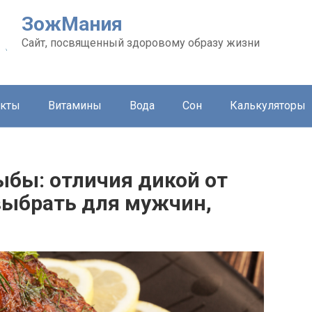
ЗожМания
Сайт, посвященный здоровому образу жизни
укты
Витамины
Вода
Сон
Калькуляторы
ыбы: отличия дикой от
выбрать для мужчин,