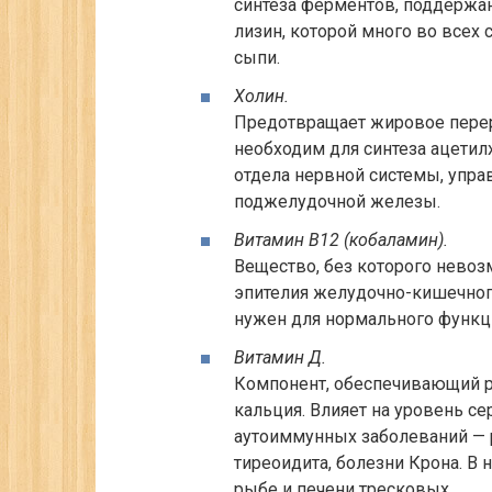
синтеза ферментов, поддержа
лизин, которой много во всех
сыпи.
Холин.
Предотвращает жировое перер
необходим для синтеза ацети
отдела нервной системы, упр
поджелудочной железы.
Витамин В12 (кобаламин).
Вещество, без которого невоз
эпителия желудочно-кишечного
нужен для нормального функц
Витамин Д.
Компонент, обеспечивающий ро
кальция. Влияет на уровень с
аутоиммунных заболеваний — 
тиреоидита, болезни Крона. В
рыбе и печени тресковых.