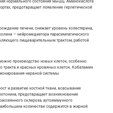
ния нормального состояния мышц. Аминокислота
 сортах, предотвращает появление герпетической
ождение печени, снижает уровень холестерина,
лхолина — нейромедиатора парасимпатического
авляющего пищеварительным трактом, работой
можно производство новых клеток, особенно
 тракта и красных кровяных клеток. Кобаламин
ионирования нервной системы.
ст и развитие костной ткани, всасывание
еротонина, предотвращает возникновение
рассеянного склероза, аутоиммунного
 наибольшем количестве содержится в жирной