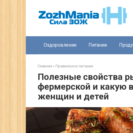
Перейти
к
контенту
Оздоровление
Питание
Прод
Главная
»
Правильное питание
Полезные свойства р
фермерской и какую 
женщин и детей