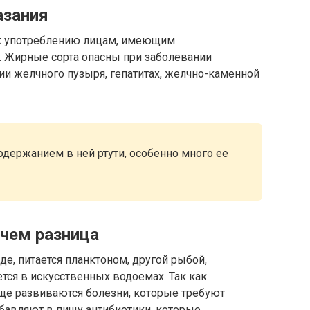
азания
к употреблению лицам, имеющим
 Жирные сорта опасны при заболевании
ии желчного пузыря, гепатитах, желчно-каменной
держанием в ней ртути, особенно много ее
 чем разница
де, питается планктоном, другой рыбой,
ся в искусственных водоемах. Так как
аще развиваются болезни, которые требуют
бавляют в пищу антибиотики, которые