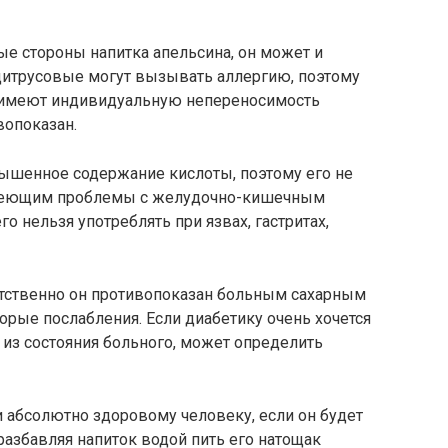
е стороны напитка апельсина, он может и
цитрусовые могут вызывать аллергию, поэтому
е имеют индивидуальную непереносимость
вопоказан.
вышенное содержание кислоты, поэтому его не
меющим проблемы с желудочно-кишечным
о нельзя употреблять при язвах, гастритах,
ветственно он противопоказан больным сахарным
торые послабления. Если диабетику очень хочется
 из состояния больного, может определить
 абсолютно здоровому человеку, если он будет
разбавляя напиток водой пить его натощак