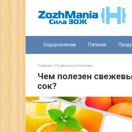
Перейти
к
контенту
Оздоровление
Питание
Прод
Главная
»
Правильное питание
Чем полезен свежев
сок?