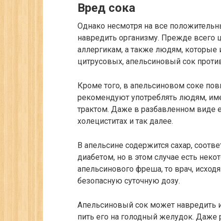
Вред сока
Однако несмотря на все положительны
навредить организму. Прежде всего 
аллергикам, а также людям, которы
цитрусовых, апельсиновый сок проти
Кроме того, в апельсиновом соке по
рекомендуют употреблять людям, и
трактом. Даже в разбавленном виде ег
холециститах и так далее.
В апельсине содержится сахар, соот
диабетом, но в этом случае есть неко
апельсинового фреша, то врач, исходя
безопасную суточную дозу.
Апельсиновый сок может навредить и
пить его на голодный желудок. Даже 