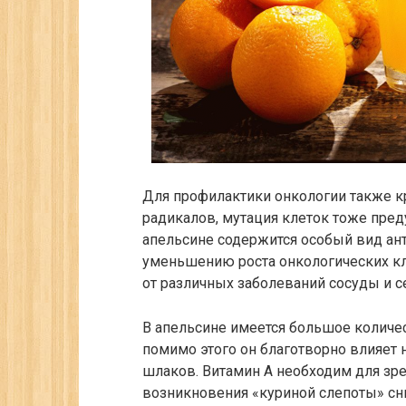
Для профилактики онкологии также к
радикалов, мутация клеток тоже пред
апельсине содержится особый вид ант
уменьшению роста онкологических кл
от различных заболеваний сосуды и с
В апельсине имеется большое количес
помимо этого он благотворно влияет 
шлаков. Витамин А необходим для зре
возникновения «куриной слепоты» сни